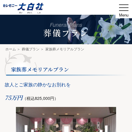
togg
navi
Funeral Plans
葬儀プラン
ホーム
葬儀プラン
家族葬メモリアルプラン
家族葬メモリアルプラン
故人とご家族の静かなお別れを
75万円
（税込825,000円）