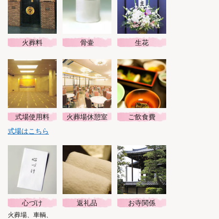
火葬料
骨壷
生花
式場使用料
火葬場休憩室
ご飲食費
式場はこちら
心づけ
返礼品
お寺関係
火葬場、車輌、