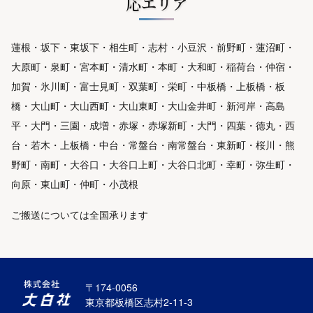
応エリア
蓮根・坂下・東坂下・相生町・志村・小豆沢・前野町・蓮沼町・
大原町・泉町・宮本町・清水町・本町・大和町・稲荷台・仲宿・
加賀・氷川町・富士見町・双葉町・栄町・中板橋・上板橋・板
橋・大山町・大山西町・大山東町・大山金井町・新河岸・高島
平・大門・三園・成増・赤塚・赤塚新町・大門・四葉・徳丸・西
台・若木・上板橋・中台・常盤台・南常盤台・東新町・桜川・熊
野町・南町・大谷口・大谷口上町・大谷口北町・幸町・弥生町・
向原・東山町・仲町・小茂根
ご搬送については全国承ります
〒174-0056
東京都板橋区志村2-11-3