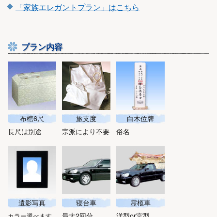
「家族エレガントプラン」はこちら
プラン内容
布棺6尺
旅支度
白木位牌
長尺は別途
宗派により不要
俗名
遺影写真
寝台車
霊柩車
最大2回分
洋型or宮型
カラー選べます