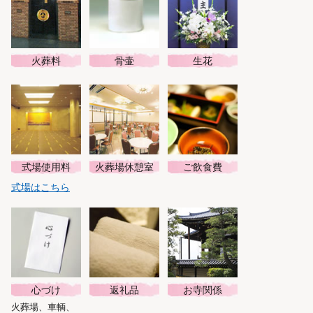
火葬料
骨壷
生花
式場使用料
火葬場休憩室
ご飲食費
式場はこちら
心づけ
返礼品
お寺関係
火葬場、車輌、