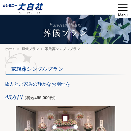
togg
navi
Funeral Plans
葬儀プラン
ホーム
葬儀プラン
家族葬シンプルプラン
家族葬シンプルプラン
故人とご家族の静かなお別れを
45万円
（税込495,000円）