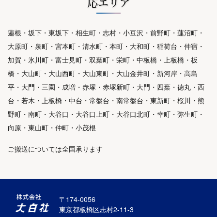
応エリア
蓮根・坂下・東坂下・相生町・志村・小豆沢・前野町・蓮沼町・
大原町・泉町・宮本町・清水町・本町・大和町・稲荷台・仲宿・
加賀・氷川町・富士見町・双葉町・栄町・中板橋・上板橋・板
橋・大山町・大山西町・大山東町・大山金井町・新河岸・高島
平・大門・三園・成増・赤塚・赤塚新町・大門・四葉・徳丸・西
台・若木・上板橋・中台・常盤台・南常盤台・東新町・桜川・熊
野町・南町・大谷口・大谷口上町・大谷口北町・幸町・弥生町・
向原・東山町・仲町・小茂根
ご搬送については全国承ります
〒174-0056
東京都板橋区志村2-11-3