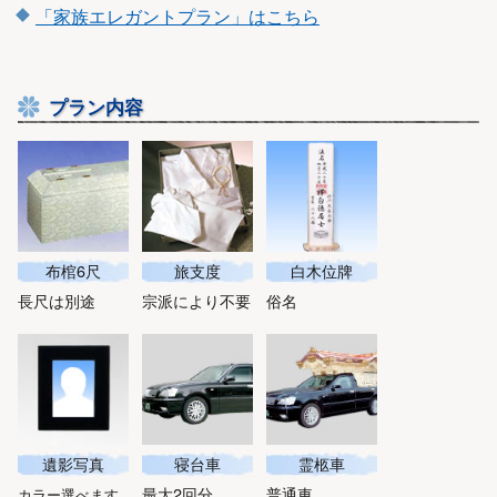
「家族エレガントプラン」はこちら
プラン内容
布棺6尺
旅支度
白木位牌
長尺は別途
宗派により不要
俗名
遺影写真
寝台車
霊柩車
最大2回分
普通車
カラー選べます