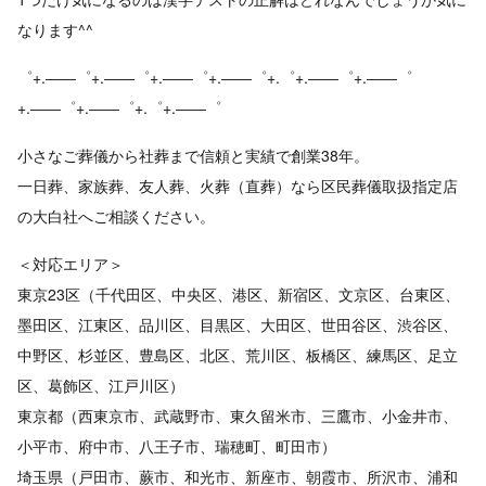
なります^^
゜+.――゜+.――゜+.――゜+.――゜+.゜+.――゜+.――゜
+.――゜+.――゜+.゜+.――゜
小さなご葬儀から社葬まで信頼と実績で創業38年。
一日葬、家族葬、友人葬、火葬（直葬）なら区民葬儀取扱指定店
の大白社へご相談ください。
＜対応エリア＞
東京23区（千代田区、中央区、港区、新宿区、文京区、台東区、
墨田区、江東区、品川区、目黒区、大田区、世田谷区、渋谷区、
中野区、杉並区、豊島区、北区、荒川区、板橋区、練馬区、足立
区、葛飾区、江戸川区）
東京都（西東京市、武蔵野市、東久留米市、三鷹市、小金井市、
小平市、府中市、八王子市、瑞穂町、町田市）
埼玉県（戸田市、蕨市、和光市、新座市、朝霞市、所沢市、浦和