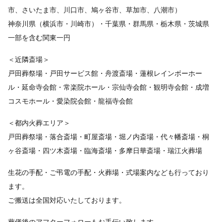
市、さいたま市、川口市、鳩ヶ谷市、草加市、八潮市）
神奈川県（横浜市・川崎市）・千葉県・群馬県・栃木県・茨城県
一部を含む関東一円
＜近隣斎場＞
戸田葬祭場・戸田サービス館・舟渡斎場・蓮根レインボーホー
ル・延命寺会館・常楽院ホール・宗仙寺会館・観明寺会館・成増
コスモホール・愛染院会館・龍福寺会館
＜都内火葬エリア＞
戸田葬祭場・落合斎場・町屋斎場・堀ノ内斎場・代々幡斎場・桐
ヶ谷斎場・四ツ木斎場・臨海斎場・多摩日華斎場・瑞江火葬場
生花の手配・ご弔電の手配・火葬場・式場案内なども行っており
ます。
ご搬送は全国対応いたしております。
葬儀後のアフターフォローもお手伝い致します。