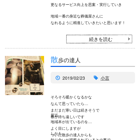
更なるサービス向上を思案・実行していき
地域一番の身近な葬儀屋さんに
なれるように精進していきたいと思います！
続きを読む
散
歩の達人
2019/02/23
小言
そろそろ暖かくなるかな
なんて思っていたら
まだまだ寒い日は続きそうで
最近
春が待ち遠しいです
地域本が出ているのを
よく目にしますが
しかも
ついに散歩の達人からも
知り合いが掲載されているとの事で