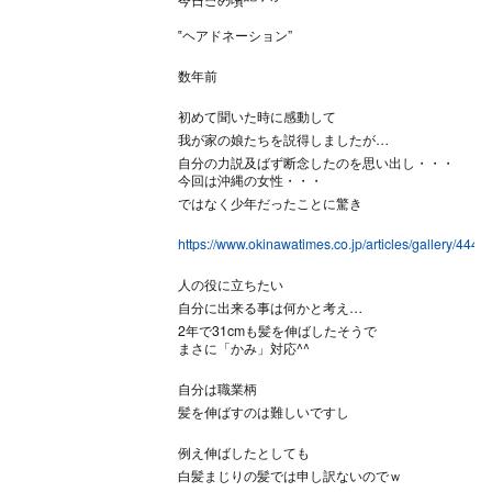
‟ヘアドネーション”
数年前
初めて聞いた時に感動して
我が家の娘たちを説得しましたが
自分の力説及ばず断念したのを思い出し・・・
今回は沖縄の女性・・・
ではなく少年だったことに驚き
https://www.okinawatimes.co.jp/articles/gallery/4440
人の役に立ちたい
自分に出来る事は何かと考え
2年で31cmも髪を伸ばしたそうで
まさに「かみ」対応^^
自分は職業柄
髪を伸ばすのは難しいですし
例え伸ばしたとしても
白髪まじりの髪では申し訳ないのでｗ