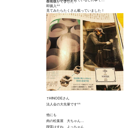
板橋版がでました！
即購入^^
見てみたらたくさん載っていました！
↑HINODEさん
法人会の大先輩です^^
他にも
肉の松葉屋 大ちゃん
喫茶はすね よっちゃん