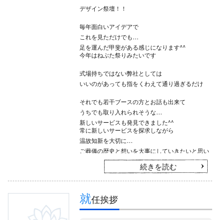
デザイン祭壇！！
毎年面白いアイデアで
これを見ただけでも
足を運んだ甲斐がある感じになります^^
今年はねぶた祭りみたいです
式場持ちではない弊社としては
いいのがあっても指をくわえて通り過ぎるだけ
それでも若干ブースの方とお話も出来て
うちでも取り入れられそうな
新しいサービスも発見できました^^
常に新しいサービスを探求しながら
温故知新を大切に
ご葬儀の歴史と想いを大事にしていきたいと思い
ます！
続きを読む
就
任挨拶