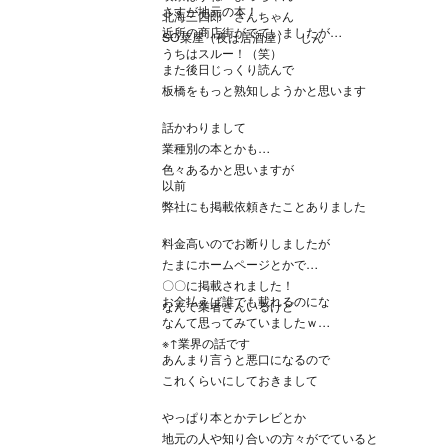
さすが地元の本！
北海三四郎 さんちゃん
近所の商店街がでていましたが
SO菜屋（夜は居酒屋） じん
うちはスルー！（笑）
また後日じっくり読んで
板橋をもっと熟知しようかと思います
話かわりまして
業種別の本とかも
色々あるかと思いますが
以前
弊社にも掲載依頼きたことありました
料金高いのでお断りしましたが
たまにホームページとかで
〇〇に掲載されました！
お金払えば誰でも載れるのにな
なんて業者さんいるけど
なんて思ってみていましたｗ
※↑業界の話です
あんまり言うと悪口になるので
これくらいにしておきまして
やっぱり本とかテレビとか
地元の人や知り合いの方々がでていると