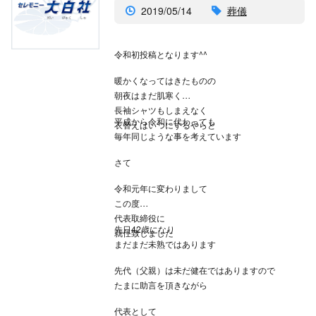
2019/05/14
葬儀
令和初投稿となります^^
暖かくなってはきたものの
朝夜はまだ肌寒く
長袖シャツもしまえなく
平成から令和に代わっても
衣替えはいつにするやらと
毎年同じような事を考えています
さて
令和元年に変わりまして
この度
代表取締役に
先日42歳になり
就任致しました
まだまだ未熟ではあります
先代（父親）は未だ健在ではありますので
たまに助言を頂きながら
代表として