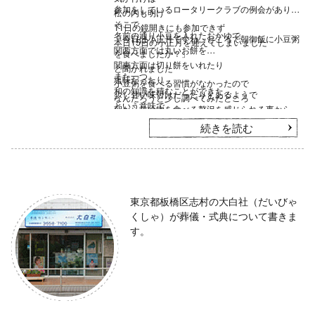
参加をしているロータリークラブの例会があり
松の内も明け
そこで
11日の鏡開きにも参加できず
名前の通り小豆を入れたおかゆで
「今日は小正月ですね。ところで朝御飯に小豆粥
本日15日の小正月を迎えてしまいました
関西方面では丸いお餅を
を食べましたか？」
関東方面は切り餅をいれたり
と聞かれました
また一つ
塩味だったり
小豆粥を食べる習慣がなかったので
和の知識を積むことができた
少し甘い味付けだったりとあるようで
なんだろうと少し調べてみたところ
という意味で
朝から甘い物を食べる贅沢を感じられる事から
1000年以上前の
今年もいい出発が切れた事に感謝し
庶民にも幅広く
続きを読む
土佐日記にも記されている程
来年まで忘れないで
受け継がれてきたようです
歴史は長く
必ず小豆粥を食べようと決意した
縁起物として食されてきたようです
本日の出来事でした
東京都板橋区志村の大白社（だいびゃ
くしゃ）が葬儀・式典について書きま
す。