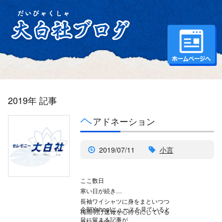
2019年 記事
ヘ
アドネーション
2019/07/11
小言
ここ数日
寒い日が続き
長袖ワイシャツに身をまといつつ
今朝Yahoo!ニュースを見ていると
梅雨明け速報を心待ちにしている
目に留まる記事が
今日この頃