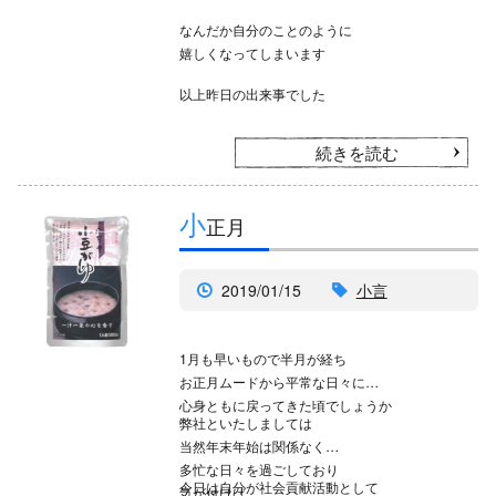
なんだか自分のことのように
嬉しくなってしまいます
以上昨日の出来事でした
続きを読む
小
正月
2019/01/15
小言
1月も早いもので半月が経ち
お正月ムードから平常な日々に
心身ともに戻ってきた頃でしょうか
弊社といたしましては
当然年末年始は関係なく
多忙な日々を過ごしており
今日は自分が社会貢献活動として
気が付けば