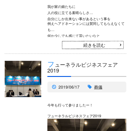
我が家の娘たちに
人の役に立てる素晴らしさ
自分にしか出来ない事があるという事を
例えヘアドネーションには賛同してもらえなくて
も
何か少しでも感じて貰いたいなと
親心が芽生えたニュースでした^^
続きを読む
フ
ューネラルビジネスフェア
2019
2019/06/17
葬儀
今年も行って参りましたー！
フューネラルビジネスフェア2019