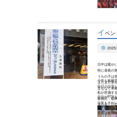
板橋法人会青
来年は島根
イ
ベン
2025/
日中は暖か
特に昼夜の
うちの子は
今年も板橋
まだまだ冬
前日の設営
まもなく本
私が所属す
自分がPTA
板橋区・板
今年もきれ
連合会・公
翌週は板橋