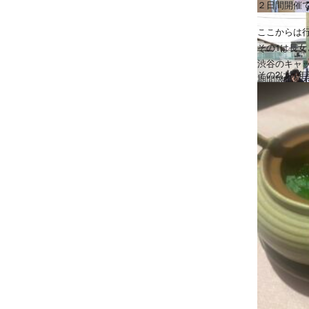
２日間開催
ここからは
その1は長女
渋谷のキャ
その2は毎年
期間限定展