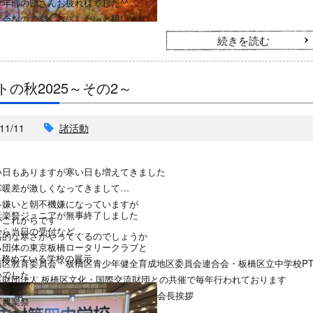
年部の皆さんお疲れ様でした^^
大会なので楽しみにしたいと思います
続きを読む
トの秋2025～その2～
11/11
諸活動
い日もありますが寒い日も増えてきました
寒暖差が激しくなってきまして
冬嫌いと朝不機嫌になっていますが
音楽祭ジュニアが無事終了しました
がこれからです
から当日の受付など
格的な寒さがやってくるのでしょうか
る団体の東京板橋ロータリークラブと
を務めている学校の展示
橋区教育委員会・板橋区青少年健全育成地区委員会連合会・板橋区立中学校PT
いでした
益財団法人 板橋区文化・国際交流財団との共催で毎年行われております
会長挨拶
区農業祭