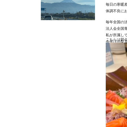
毎日の寒暖
体調不良に
毎年全国の
法人会全国
私が所属し
こちらは部
今年は山梨