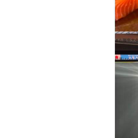
また毎年大
今年は我々
結果はなん