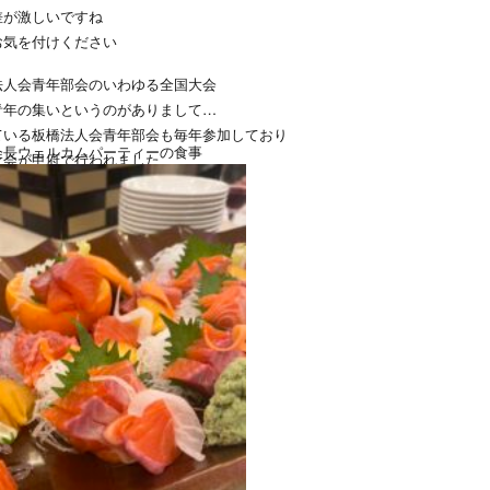
差が激しいですね
お気を付けください
法人会青年部会のいわゆる全国大会
青年の集いというのがありまして
ている板橋法人会青年部会も毎年参加しており
会長ウェルカムパーティーの食事
大会が甲府で行われました