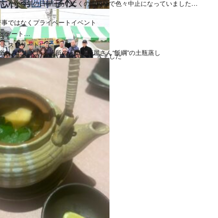
でしたが今年の日曜はあいにくの雨模様で色々中止になっていました
行事ではなくプライベートイベント
とデート
ットストリートにて
楽しみにしている近所の人気居酒屋さん“飯綱”の土瓶蒸し
示のユニクロのパフパフ展にいってきました