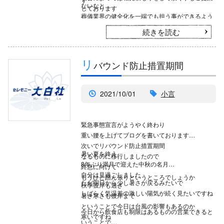
ないなと
しております
葬儀業界の健全化を一端でも担う事ができるよう
努力しながら
続きを読む
お客様が安心して最後のお見送りが出来るよう
日々誠実な対応をこころがけて参りたいと改めて
思いました
リ
バウンド防止措置期間
2021/10/01
小言
緊急事態宣言がようやく終わり
重い腰を上げてブログを書いております
次いでリバウンド防止措置期間
暑い夏を終え
なるものに移行しましたので
8年ぶり満月で迎えた中秋の名月
終息に向けて
自分は見過ごしました
もうひと踏ん張りというところでしょうか
ただ明日から少し暑さが戻るみたいで
秋季彼岸も過ぎ
しばらく気温差の激しい陽気が続く見たいですね
暑さ寒さも彼岸まで
ということで今日は台風の影響もあるのか
今日から飲食店も制限はあるものの営業できると
寒いですね
いうことで