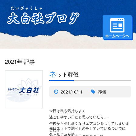
2021年 記事
ネ
ット葬儀
2021/10/11
葬儀
今日は風も気持ちよく
過ごしやすい日だと思っていたら
午後から少し暑くなりエアコンをつけてしまいま
先日ネットで調べものをしていているついでに
したが
色々見ていた所
どうやら暑さも今日までのようで