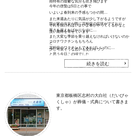
雨特有の陰鬱な気分も吹き飛びます
今年の啓蟄は5日との事で
いよいよ春到来の予感もつかの間
また来週あたりに気温が少し下がるようですが
我が家の次女が既に花粉症の症状がでており
それを抜ければいよいよ春がやってくるかなと
寒さを超えたばかりなのに
淡い期待を寄せています
また大変な季節を乗り越えなければいけないのか
コロナワクチンももちろん
と
花粉症のワクチンもできればいいのに
少し可哀そうな思いも交わりつつ
と思う今日この頃でした
続きを読む
東京都板橋区志村の大白社（だいびゃ
くしゃ）が葬儀・式典について書きま
す。