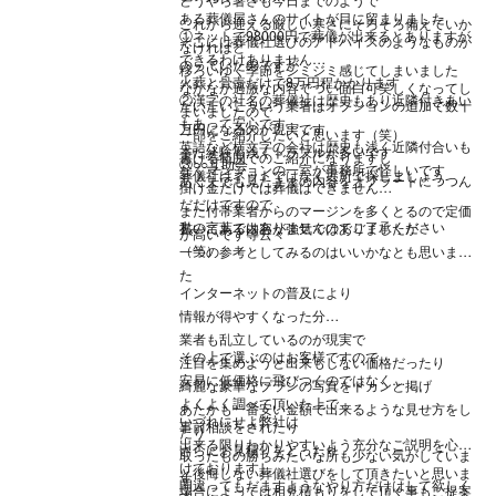
ある葬儀屋さんのサイトが目に留まりました
これから迎える厳しい寒さにそろそろ備えていか
①ネットで98000円で葬儀が出来るとありますが
そこには葬儀社選びのアドバイスのようなものが
なければと
できるわけありません
のっていたのですが
移ろいゆく季節をシミジミ感じてしまいました
火葬と骨壺だけで8万円程かかります
なかなか過激な内容でつい面白可笑しくなってし
②漢字の社名の葬儀社は歴史もあり近隣付きあい
だいたいこういう業者はオプションの追加で数十
まいましたので
もあって安心です
万円になるのが現実です
一部をご紹介したいと思います（笑）
英語など横文字の会社は歴史も浅く近隣付合いも
また経験も浅くトラブルが多いです
書ける範囲でのご紹介になりますし
③○○互助会
なくマンションの一室が事務所で怪しいです
葬儀社はネットではなく近所で探しましょう
あくまでも見たままの内容をオブラートにつつん
掛け金だけでは葬儀はできません
だだけですので
また付帯業者からのマージンを多くとるので定価
私の言葉ではありませんのでご了承ください
書いてある内容が強気ではありましたが
が高いです等云々
（笑）
一つの参考としてみるのはいいかなとも思いまし
た
インターネットの普及により
情報が得やすくなった分
業者も乱立しているのが現実で
その上で選ぶのはお客様ですので
注目を集めようと出来もしない価格だったり
安易に低価格に飛びつくのではなく
綺麗な豪華なプランの写真をドカンと掲げ
よくよく調べて頂いた上で
あたかも一番安い金額で出来るような見せ方をし
いづれにせよ弊社は
事前相談をされたり
たり
出来る限りわかりやすいよう充分なご説明を心が
さらにお見積りをとったり
取ったもの勝ちみたいな所も少ない気がしていま
けておりますし
と後悔しない葬儀社選びをして頂きたいと思いま
す
間違ってもだますようなやり方だけはして欲しく
場合によっては相見積もりをして頂く事もご提案
す