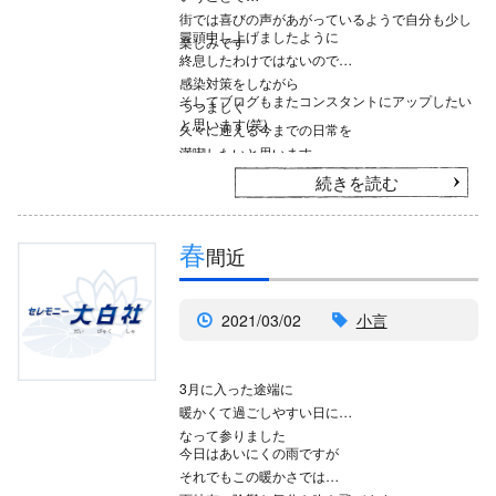
街では喜びの声があがっているようで自分も少し
冒頭申し上げましたように
楽しみです
終息したわけではないので
感染対策をしながら
そしてブログもまたコンスタントにアップしたい
つつましく
と思います(笑)
久々に迎える今までの日常を
満喫したいと思います
続きを読む
春
間近
2021/03/02
小言
3月に入った途端に
暖かくて過ごしやすい日に
なって参りました
今日はあいにくの雨ですが
それでもこの暖かさでは