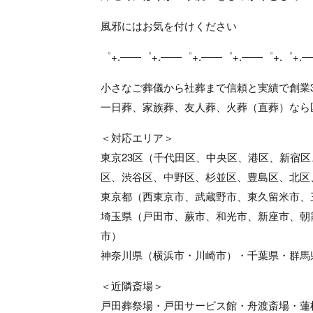
風邪にはお気を付けください
゜+.――゜+.――゜+.――゜+.――゜+.゜+.
小さなご葬儀から社葬まで信頼と実績で創業3
一日葬、家族葬、友人葬、火葬（直葬）なら
＜対応エリア＞
東京23区（千代田区、中央区、港区、新宿
区、渋谷区、中野区、杉並区、豊島区、北区
東京都（西東京市、武蔵野市、東久留米市、
埼玉県（戸田市、蕨市、和光市、新座市、朝
市）
神奈川県（横浜市・川崎市）・千葉県・群馬
＜近隣斎場＞
戸田葬祭場・戸田サービス館・舟渡斎場・蓮