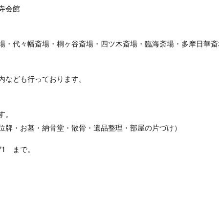
寺会館
場・代々幡斎場・桐ヶ谷斎場・四ツ木斎場・臨海斎場・多摩日華斎
内なども行っております。
す。
位牌・お墓・納骨堂・散骨・遺品整理・部屋の片づけ）
71 まで。