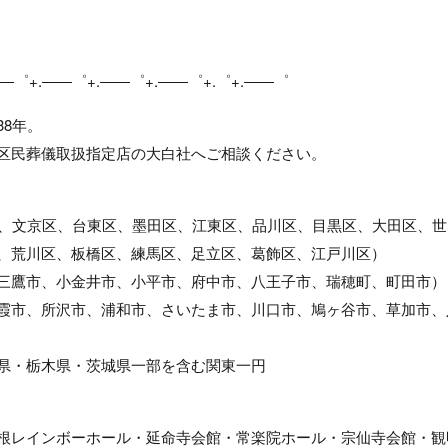
――゜+.――゜+.――゜+.――゜+.゜+.――゜
8年。
区民葬儀取扱指定店の大白社へご相談ください。
区、文京区、台東区、墨田区、江東区、品川区、目黒区、大田区、世
、荒川区、板橋区、練馬区、足立区、葛飾区、江戸川区）
三鷹市、小金井市、小平市、府中市、八王子市、瑞穂町、町田市）
霞市、所沢市、浦和市、さいたま市、川口市、鳩ヶ谷市、草加市、
県・栃木県・茨城県一部を含む関東一円
根レインボーホール・延命寺会館・常楽院ホール・宗仙寺会館・観